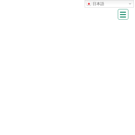
Skip
Skip
日本語
to
to
the
the
content
Navigation
HOME
教室
スポーツ教室の申込みについて
R8年度 ジュニア対象教室
ジュニア対象教室お申込み
ジュニア対象教室お申込み