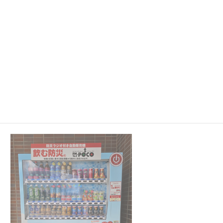
信夫ケ丘球場
１台
誠電社WINDYスタジアム
１台
(信夫ケ丘競技場)
NCVふくしまパークゴルフ場
１台
(福島市パークゴルフ場)
十六沼公園
５台