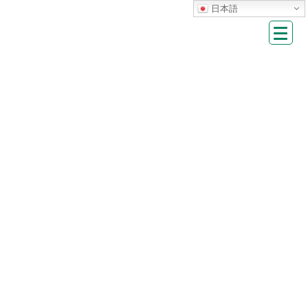
Skip
Skip
日本語
to
to
the
the
content
Navigation
HOME
施設から
『防災・防犯ラジオ付き自動販売機』設置!!
『防災・防犯ラジオ付き自動販売機』設
置!!
掲載日：
2024年3月6日
～地域の災害に関する緊急情報や防犯に関するお知らせを街中に伝
える！～