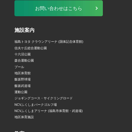
お問い合わせはこちら
施設案内
福島トヨタ クラウンアリーナ (国体記念体育館)
信夫ケ丘総合運動公園
十六沼公園
森合運動公園
プール
地区体育館
飯坂野球場
飯坂武道場
運動公園
ジョギングコース・サイクリングロード
NCVふくしまパークゴルフ場
NCVふくしまアリーナ (福島市体育館・武道場)
地区体育施設