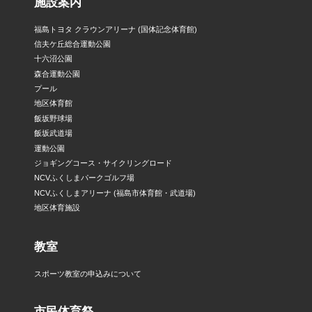
施設案内
福島トヨタ クラウンアリーナ (国体記念体育館)
信夫ケ丘総合運動公園
十六沼公園
森合運動公園
プール
地区体育館
飯坂野球場
飯坂武道場
運動公園
ジョギングコース・サイクリングロード
NCVふくしまパークゴルフ場
NCVふくしまアリーナ (福島市体育館・武道場)
地区体育施設
教室
スポーツ教室の申込みについて
市民体育祭