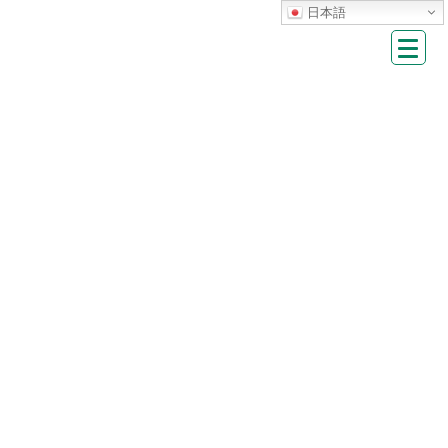
Skip
Skip
日本語
to
to
the
the
content
Navigation
HOME
市民スポーツ大会
第70回福島市民スポーツ大会 水泳競技について
第70回福島市民スポーツ大会 水泳競技
について
掲載日：
2026年6月19日
第70回福島市民スポーツ大会 水泳競技については下記PDFファイ
ルをご確認ください。