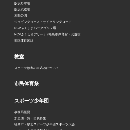
飯坂野球場
飯坂武道場
運動公園
ジョギングコース・サイクリングロード
NCVふくしまパークゴルフ場
NCVふくしまアリーナ (福島市体育館・武道場)
地区体育施設
教室
スポーツ教室の申込みについて
市民体育祭
スポーツ少年団
事務局概要
加盟団一覧・団員募集
福島市・県北スポーツ少年団スポーツ大会