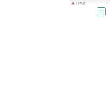
Skip
Skip
日本語
to
to
the
the
content
Navigation
HOME
施設から
令和8年度福島市公共施設予約システム更新について
令和8年度福島市公共施設予約システム更
新について
掲載日：
2026年1月14日
令和8年度福島市公共施設予約システム更新方法