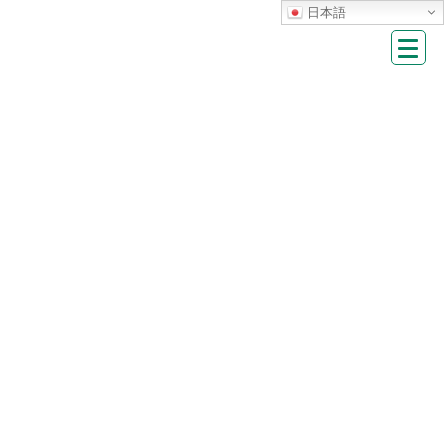
Skip
Skip
日本語
to
to
the
the
content
Navigation
HOME
スポーツイベント・大会
ランニングクリニック＆Beautyランクリニック開催！
ランニングクリニック＆Beautyランクリ
ニック開催！
掲載日：
2025年10月7日