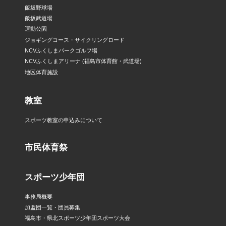
飯坂野球場
飯坂武道場
運動公園
ジョギングコース・サイクリングロード
NCVふくしまパークゴルフ場
NCVふくしまアリーナ (福島市体育館・武道場)
地区体育施設
教室
スポーツ教室の申込みについて
市民体育祭
スポーツ少年団
事務局概要
加盟団一覧・団員募集
福島市・県北スポーツ少年団スポーツ大会