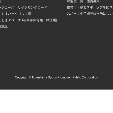
加盟団一覧・団員募集
園
福島市・県北スポーツ少年団ス
ングコース・サイクリングロード
スポーツ少年団登録方法につい
ふくしまパークゴルフ場
くしまアリーナ (福島市体育館・武道場)
育施設
Copyright © Fukushima Sports Promotion Public Corporation