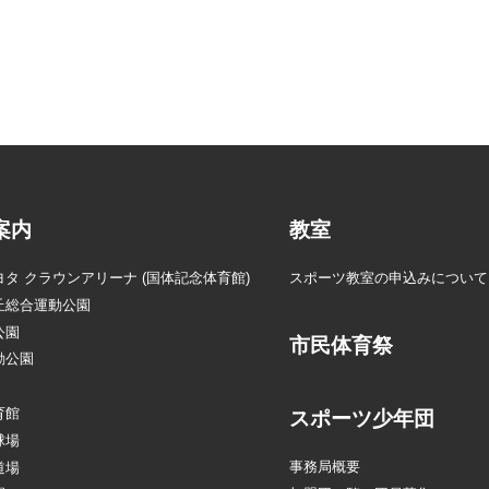
案内
教室
タ クラウンアリーナ (国体記念体育館)
スポーツ教室の申込みについて
丘総合運動公園
公園
市民体育祭
動公園
育館
スポーツ少年団
球場
事務局概要
道場