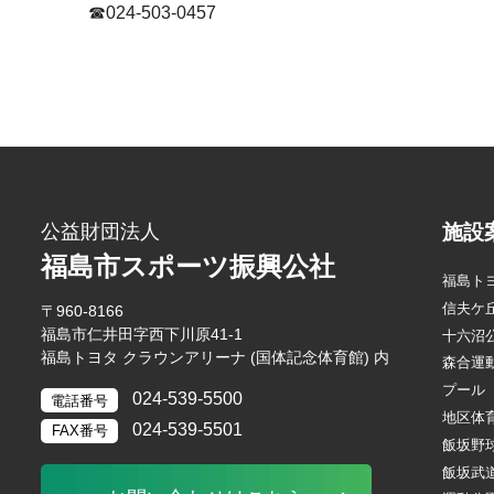
☎024-503-0457
公益財団法人
施設
福島市スポーツ振興公社
福島トヨ
信夫ケ
〒960-8166
福島市仁井田字西下川原41-1
十六沼
福島トヨタ クラウンアリーナ (国体記念体育館) 内
森合運
プール
024-539-5500
電話番号
地区体
024-539-5501
FAX番号
飯坂野
飯坂武