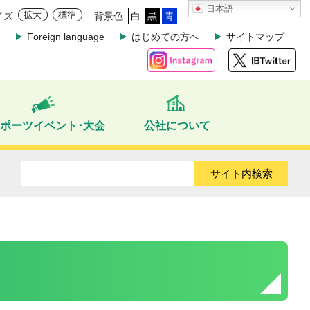
日本語
拡大
標準
イズ
背景色
白
黒
青
Foreign language
はじめての方へ
サイトマップ
ポーツイベント･大会
公社について